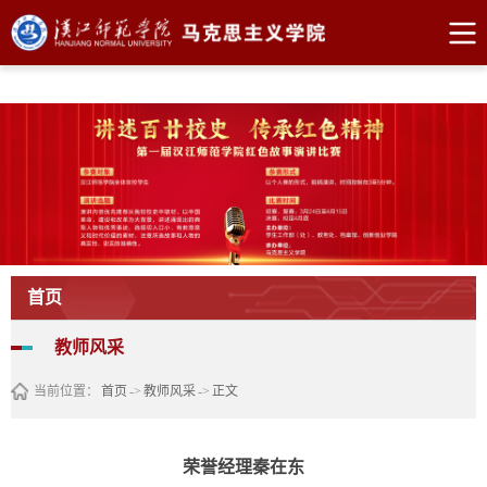
william威廉亚洲官方(中文)官方网站
首页
教师风采
当前位置：
首页
->
教师风采
->
正文
荣誉经理秦在东