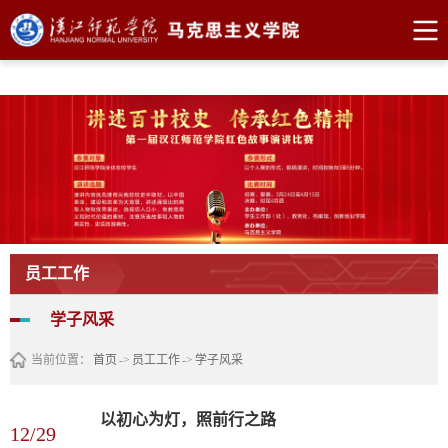
william威廉亚洲官方(中文)官方网站
员工工作
学子风采
当前位置：
首页
->
员工工作
->
学子风采
以初心为灯，照前行之路
12/29